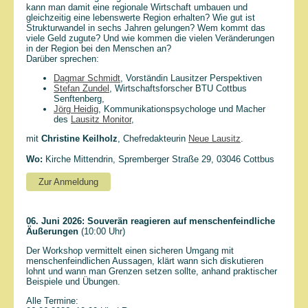
kann man damit eine regionale Wirtschaft umbauen und
gleichzeitig eine lebenswerte Region erhalten? Wie gut ist
Strukturwandel in sechs Jahren gelungen? Wem kommt das
viele Geld zugute? Und wie kommen die vielen Veränderungen
in der Region bei den Menschen an?
Darüber sprechen:
Dagmar Schmidt
, Vorständin Lausitzer Perspektiven
Stefan Zundel
, Wirtschaftsforscher BTU Cottbus
Senftenberg,
Jörg Heidig
, Kommunikationspsychologe und Macher
des
Lausitz Monitor
,
mit
Christine Keilholz
, Chefredakteurin
Neue Lausitz
.
Wo:
Kirche Mittendrin,
Spremberger Straße 29,
03046
Cottbus
Zur Anmeldung
06. Juni 2026:
Souverän reagieren auf menschenfeindliche
Äußerungen
(10:00 Uhr)
Der Workshop vermittelt einen sicheren Umgang mit
menschenfeindlichen Aussagen, klärt wann sich diskutieren
lohnt und wann man Grenzen setzen sollte, anhand praktischer
Beispiele und Übungen.
Alle Termine: