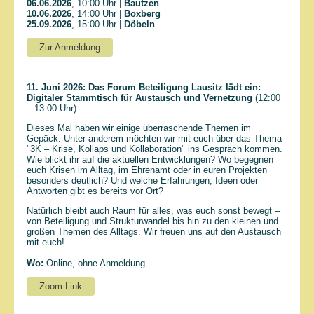
06.06.2026
, 10:00 Uhr |
Bautzen
10.06.2026
, 14:00 Uhr |
Boxberg
25.09.2026
, 15:00 Uhr |
Döbeln
Zur Anmeldung
11. Juni 2026: Das Forum Beteiligung Lausitz lädt ein:
Digitaler Stammtisch für Austausch und Vernetzung
(12:00
– 13:00 Uhr)
Dieses Mal haben wir einige überraschende Themen im
Gepäck. Unter anderem möchten wir mit euch über das Thema
"3K – Krise, Kollaps und Kollaboration" ins Gespräch kommen.
Wie blickt ihr auf die aktuellen Entwicklungen? Wo begegnen
euch Krisen im Alltag, im Ehrenamt oder in euren Projekten
besonders deutlich? Und welche Erfahrungen, Ideen oder
Antworten gibt es bereits vor Ort?
Natürlich bleibt auch Raum für alles, was euch sonst bewegt –
von Beteiligung und Strukturwandel bis hin zu den kleinen und
großen Themen des Alltags. Wir freuen uns auf den Austausch
mit euch!
Wo:
Online, ohne Anmeldung
Zoom-Link