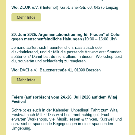
Wo:
ZEOK e.V. (Hinterhof) Kurt-Eisner-Str. 68, 04275 Leipzig
Mehr Infos
20. Juni 2026:
Argumentationstraining für Frauen* of Color
gegen menschenfeindliche Haltungen
(10:00 – 16:00 Uhr)
Jemand äußert sich frauenfeindlich, rassistisch oder
diskriminierend, und dir fällt die passende Antwort erst Stunden
später ein? Damit bist du nicht allein. In diesem Workshop übst
du, souverän und schlagfertig zu reagieren.
Wo:
DACI e.V., Bautznerstraße 41, 01099 Dresden
Mehr Infos
Feiern (auf sorbisch) vom 24.-26. Juli 2026 auf dem Witaj
Festival
Schreibt es euch in der Kalender! Unbedingt! Fahrt zum Witaj
Festival nach Miltiz! Das wird bestimmt richtig gut. Euch
erwarten Workshops, viel Musik, essen & trinken, Kurzweil und
ganz sicher spannende Begegnungen in einer spannenden
Umgebung.