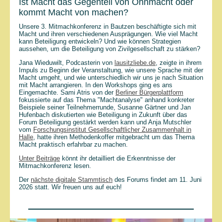
Ist Macht das Gegenteil von Ohnmacht oder
kommt Macht von machen?
Unsere 3. Mitmachkonferenz in Bautzen beschäftigte sich mit
Macht und ihren verschiedenen Ausprägungen. Wie viel Macht
kann Beteiligung entwickeln? Und wie können Strategien
aussehen, um die Beteiligung von Zivilgesellschaft zu stärken?
Jana Wieduwilt, Podcasterin von
lausitzliebe.de
, zeigte in ihrem
Impuls zu Beginn der Veranstaltung, wie unsere Sprache mit der
Macht umgeht, und wie unterschiedlich wir uns je nach Situation
mit Macht arrangieren. In den Workshops ging es ans
Eingemachte. Sami Atris von der
Berliner Bürgerplattform
fokussierte auf das Thema "Machtanalyse" anhand konkreter
Beispiele seiner Teilnehmerrunde, Susanne Gärtner und Jan
Hufenbach diskutierten wie Beteiligung in Zukunft über das
Forum Beteiligung gestärkt werden kann und Anja Mutschler
vom
Forschungsinstitut Gesellschaftlicher Zusammenhalt in
Halle
, hatte ihren Methodenkoffer mitgebracht um das Thema
Macht praktisch erfahrbar zu machen.
Unter Beiträge
könnt ihr detailliert die Erkenntnisse der
Mitmachkonferenz lesen.
Der
nächste digitale Stammtisch
des Forums findet am 11. Juni
2026 statt. Wir freuen uns auf euch!