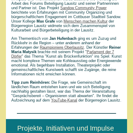
Arbeit des Forums Beteiligung Lausitz und seiner Partnerinnen
und Partner ist. Das Projekt
Sandow Community Power
berichtete von Erfahrungen mit Community Organizing und
bürgerschaftlichem Engagement im Cottbuser Stadtteil Sandow.
Unser Kollege
Max Grafe
von
Menschen machen Kultur
der
Bürgerregion Lausitz widmete sich dem Zusammenspiel von
Kulturarbeit und Bürgerbeteiligung in der Lausitz.
Am Thementisch von
Jan Hufenbach
ging es um Zuzug und
Rückkehr in die Region – unter anderem anhand der
Erfahrungen der
Raumpioniere Oberlausitz
. Der Künstler
Reiner
Maria Matysik
brachte mit seinem Projekt "
Parlament der 7
Dörfer
" das Thema "Kunst als Brückenfunktion" ins Spiel. Kunst
macht komplexe Themen wie Kohleausstieg oder Energiewende
emotional. Als begehbare Installation, Theaterprojekt oder
gemeinschaftliches Kunstwerk schafft sie Zugänge, die reine
Informationen nicht erreichen können.
Tipp zum Reinhören:
Die Frage, wie Gemeinschaft im
ländlichen Raum entstehen kann und wie sich Beteiligung
nachhaltig gestalten lässt, war das Thema der Veranstaltung
"Gesprächsbereit – Organisieren statt abwarten". Ihr findet die
Aufzeichnung auf dem
YouTube-Kanal
der Bürgerregion Lausitz.
Projekte, Initiativen und Impulse